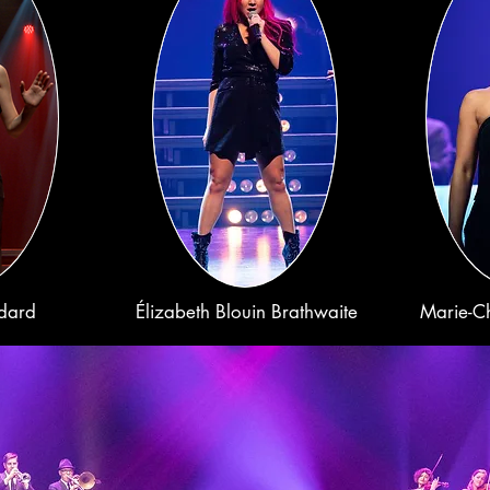
dard
Élizabeth Blouin Brathwaite
Marie-Ch