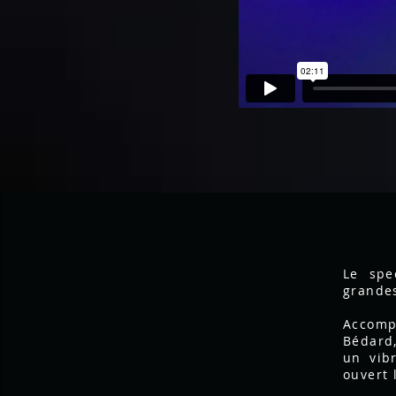
Le spe
grandes
Accomp
Bédard,
un vib
ouvert 