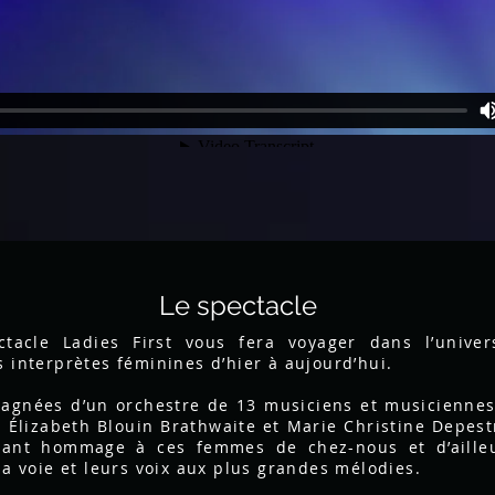
Le
Le spectacle
spectacle
ctacle Ladies First vous fera voyager dans l’unive
 interprètes féminines d’hier à aujourd’hui.
agnées d’un orchestre de 13 musiciens et musiciennes
 Élizabeth Blouin Brathwaite et Marie Christine Depes
rant hommage à ces femmes de chez-nous et d’aille
la voie et leurs voix aux plus grandes mélodies.