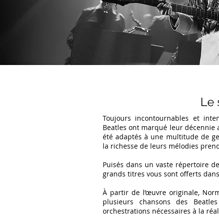
Le
Le 
spe
Toujours incontournables et inte
Beatles ont marqué leur décennie a
été adaptés à une multitude de ge
la richesse de leurs mélodies pren
Puisés dans un vaste répertoire de
grands titres vous sont offerts dan
À partir de l’œuvre originale, Nor
plusieurs chansons des Beatles
orchestrations nécessaires à la réa